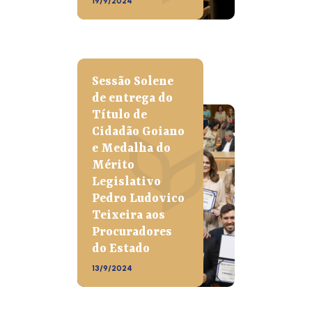
19/9/2024
Sessão Solene
de entrega do
Título de
Cidadão Goiano
e Medalha do
Mérito
Legislativo
Pedro Ludovico
Teixeira aos
Procuradores
do Estado
13/9/2024