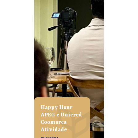
Happy Hour
APEG e Unicred
Coomarca
Atividade