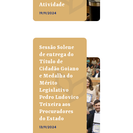
Atividade
19/9/2024
Sessão Solene
de entrega do
Título de
Cidadão Goiano
e Medalha do
Mérito
Legislativo
Pedro Ludovico
Teixeira aos
Procuradores
do Estado
13/9/2024