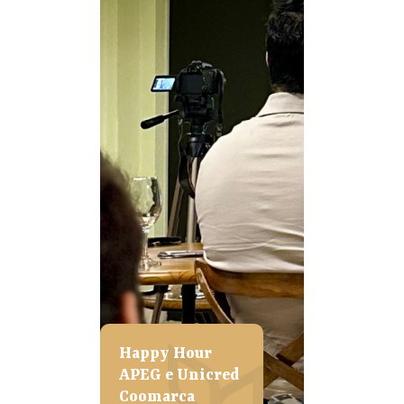
Happy Hour
APEG e Unicred
Coomarca