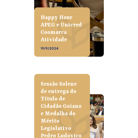
Happy Hour
APEG e Unicred
Coomarca
Atividade
19/9/2024
Sessão Solene
de entrega do
Título de
Cidadão Goiano
e Medalha do
Mérito
Legislativo
Pedro Ludovico