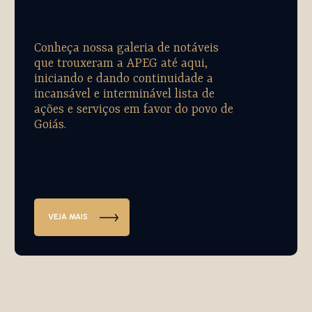
Conheça nossa galeria de notáveis
que trouxeram a APEG até aqui,
iniciando e dando continuidade a
incansável e interminável lista de
ações e serviços em favor do povo de
Goiás.
VEJA MAIS