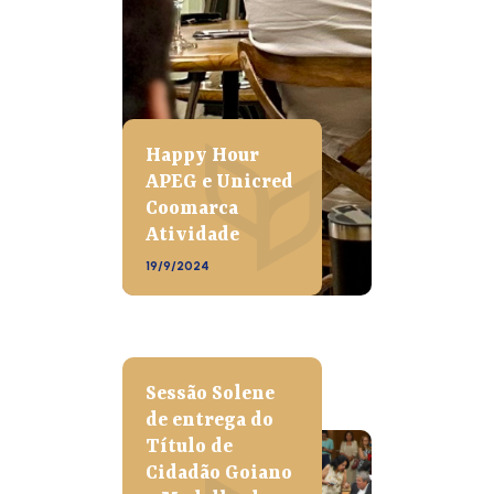
Happy Hour
APEG e Unicred
Coomarca
Atividade
19/9/2024
Sessão Solene
de entrega do
Título de
Cidadão Goiano