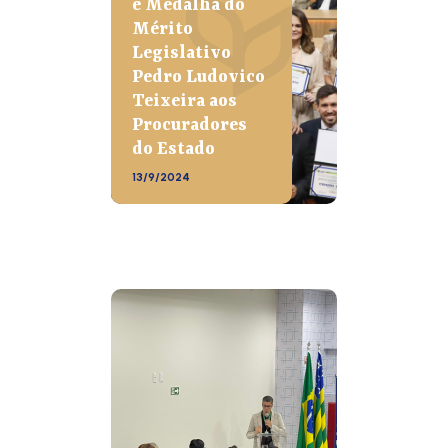
e Medalha do
Mérito
Legislativo
Pedro Ludovico
Teixeira aos
Procuradores
do Estado
13/9/2024