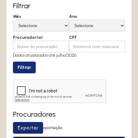
Filtrar
Mês
Ano
Procurador(a)
CPF
Dados atualizados até julho/2026
Procuradores
Exportar
Instruções de exportação