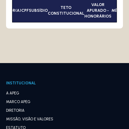
VALOR
TETO
URADOR(A)
CPF
SUBSÍDIO
APURADO -
MÊS
ANO
CONSTITUCIONAL
HONORÁRIOS
INSTITUCIONAL
A APEG
MARCO APEG
DIRETORIA
MISSÃO, VISÃO E VALORES
ESTATUTO