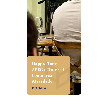
Happy Hour
APEG e Unicred
Coomarca
Atividade
19/9/2024