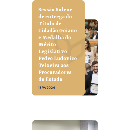
Sessão Solene
de entrega do
Título de
Cidadão Goiano
e Medalha do
Mérito
Legislativo
Pedro Ludovico
Teixeira aos
Procuradores
do Estado
13/9/2024