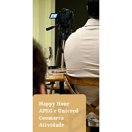
Happy Hour
APEG e Unicred
Coomarca
Atividade