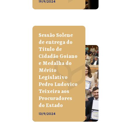
19/9/2024
Sessão Solene
de entrega do
Título de
Cidadão Goiano
e Medalha do
Mérito
Legislativo
Pedro Ludovico
Teixeira aos
Procuradores
do Estado
13/9/2024