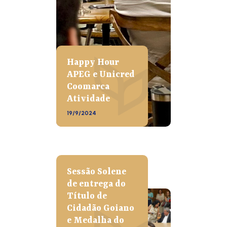
Happy Hour
APEG e Unicred
Coomarca
Atividade
19/9/2024
Sessão Solene
de entrega do
Título de
Cidadão Goiano
e Medalha do