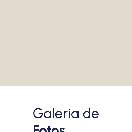
lança novo livro em noite
dedicada à literatura e à
música
VEJA MAIS
Galeria de
Fotos