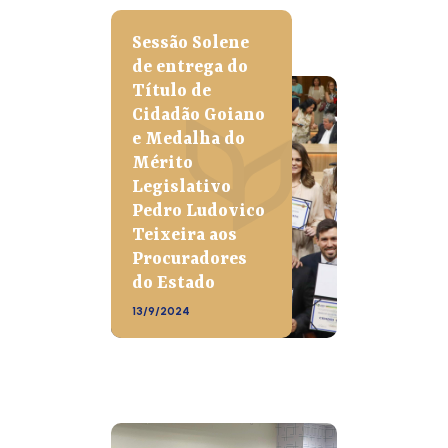
Sessão Solene
de entrega do
Título de
Cidadão Goiano
e Medalha do
Mérito
Legislativo
Pedro Ludovico
Teixeira aos
Procuradores
do Estado
13/9/2024