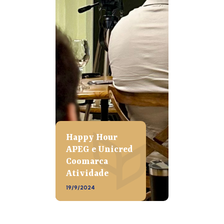
Happy Hour
APEG e Unicred
Coomarca
Atividade
19/9/2024