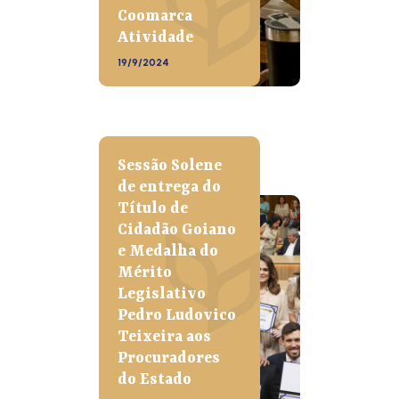
Coomarca
Atividade
19/9/2024
Sessão Solene
de entrega do
Título de
Cidadão Goiano
e Medalha do
Mérito
Legislativo
Pedro Ludovico
Teixeira aos
Procuradores
do Estado