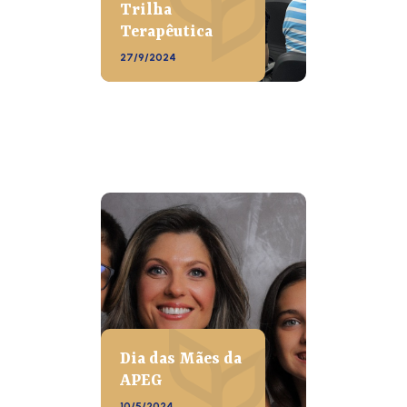
Trilha
Terapêutica
27/9/2024
Dia das Mães da
APEG
10/5/2024