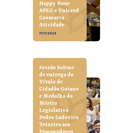
Happy Hour
APEG e Unicred
Coomarca
Atividade
19/9/2024
Sessão Solene
de entrega do
Título de
Cidadão Goiano
e Medalha do
Mérito
Legislativo
Pedro Ludovico
Teixeira aos
Procuradores