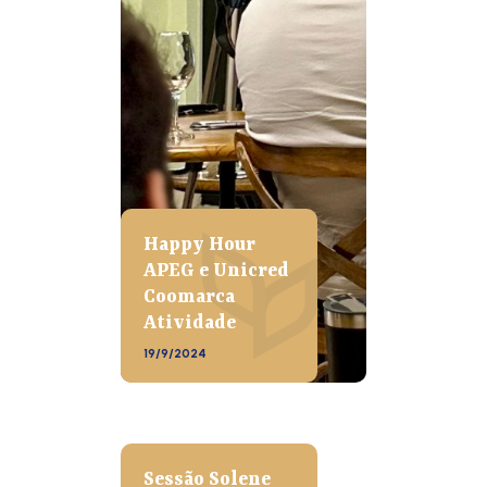
Happy Hour
APEG e Unicred
Coomarca
Atividade
19/9/2024
Sessão Solene