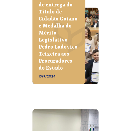
de entrega do
Título de
Cidadão Goiano
e Medalha do
Mérito
Legislativo
Pedro Ludovico
Teixeira aos
Procuradores
do Estado
13/9/2024