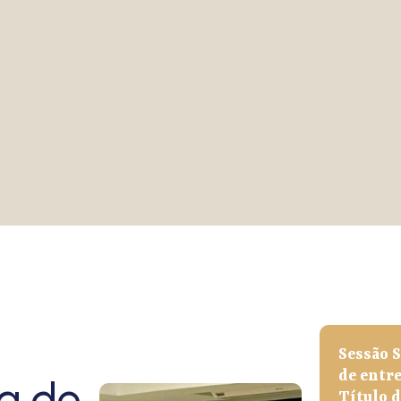
Deliberativo da Anape da
atual gestão
VEJA MAIS
Sessão 
de entr
ia de
Título 