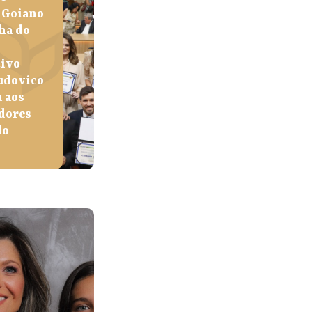
 Goiano
ha do
tivo
udovico
 aos
dores
do