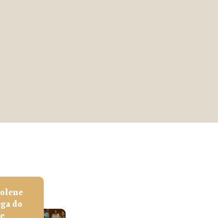
dedicada à literatura e à
música
VEJA MAIS
Solene
ega do
de