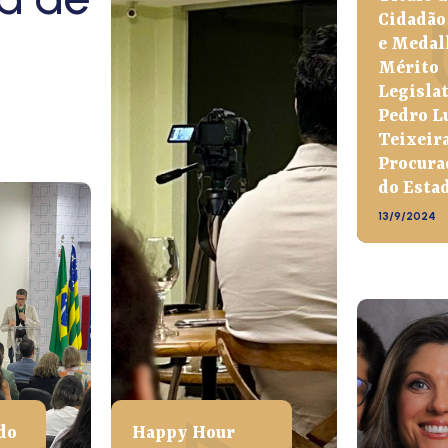
Cidadão
e Medal
Mérito
Legisla
Pedro L
Teixeira
Procura
do Esta
13/9/2024
do
Happy Hour