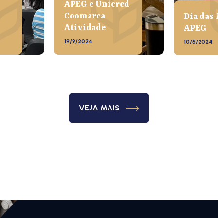
APEG e Unicred
Coomarca
Dia das
Atividade
APEG
19/9/2024
10/5/2024
VEJA MAIS