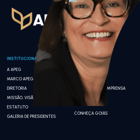
INSTITUCIONAL
PUBLICAÇÕES
A APEG
NOTÍCIAS
MARCO APEG
ARTIGOS
DIRETORIA
ASSESSORIA DE IMPRENSA
MISSÃO, VISÃO E VALORES
NOSSO ESTADO
ESTATUTO
CONHEÇA GOIÁS
GALERIA DE PRESIDENTES