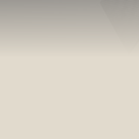
filha do proc
velório
23/05
07