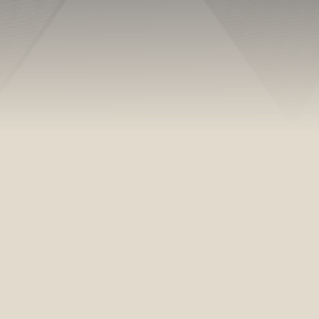
Maria Helena Aragão Serra
urador do estado associado Guilherme Serra
h30 às 09h30
Capela 7 do Campo da Esperança – As