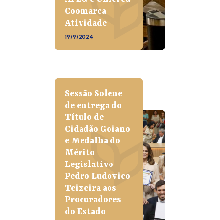
Coomarca
Atividade
19/9/2024
Sessão Solene
de entrega do
Título de
Cidadão Goiano
e Medalha do
Mérito
Legislativo
Pedro Ludovico
Teixeira aos
Procuradores
do Estado