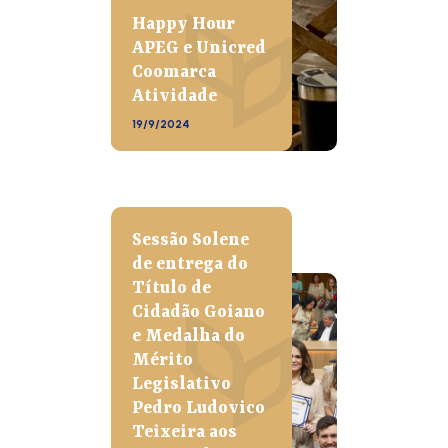
Happy Hour
APEG e Unicred
Coomarca
Atividade
19/9/2024
Sessão Solene
de entrega do
Título de
Cidadão Goiano
e Medalha do
Mérito
Legislativo
Pedro Ludovico
Teixeira aos