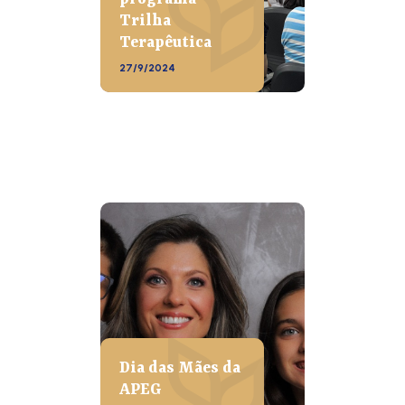
Trilha
Terapêutica
27/9/2024
Dia das Mães da
APEG