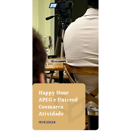
Happy Hour
APEG e Unicred
Coomarca
Atividade
19/9/2024