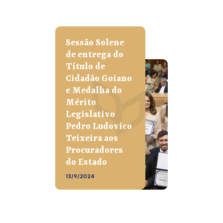
Sessão Solene
de entrega do
Título de
Cidadão Goiano
e Medalha do
Mérito
Legislativo
Pedro Ludovico
Teixeira aos
Procuradores
do Estado
13/9/2024