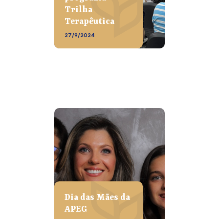
Trilha
Terapêutica
27/9/2024
Dia das Mães da
APEG