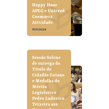
Happy Hour
APEG e Unicred
Coomarca
Atividade
19/9/2024
Sessão Solene
de entrega do
Título de
Cidadão Goiano
e Medalha do
Mérito
Legislativo
Pedro Ludovico
Teixeira aos