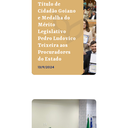
Título de
Cidadão Goiano
e Medalha do
Mérito
Legislativo
Pedro Ludovico
Teixeira aos
Procuradores
do Estado
13/9/2024