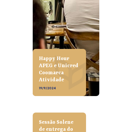
Happy Hour
APEG e Unicred
Coomarca
Atividade
19/9/2024
Sessão Solene
de entrega do