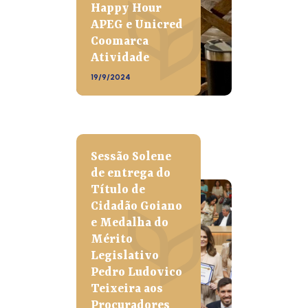
Happy Hour
APEG e Unicred
Coomarca
Atividade
19/9/2024
Sessão Solene
de entrega do
Título de
Cidadão Goiano
e Medalha do
Mérito
Legislativo
Pedro Ludovico
Teixeira aos
Procuradores