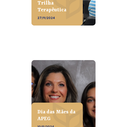
Trilha
Terapêutica
27/9/2024
Dia das Mães da
APEG
10/5/2024