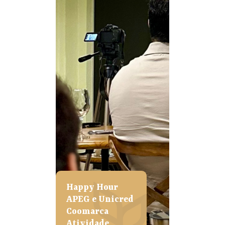
Happy Hour
APEG e Unicred
Coomarca
Atividade