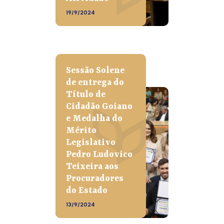
19/9/2024
Sessão Solene
de entrega do
Título de
Cidadão Goiano
e Medalha do
Mérito
Legislativo
Pedro Ludovico
Teixeira aos
Procuradores
do Estado
13/9/2024