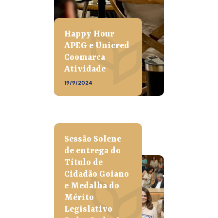
Happy Hour
APEG e Unicred
Coomarca
Atividade
19/9/2024
Sessão Solene
de entrega do
Título de
Cidadão Goiano
e Medalha do
Mérito
Legislativo